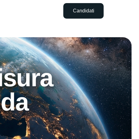
Candidati
isura
nda