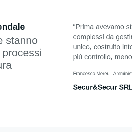
endale
“Prima avevamo str
complessi da gesti
e stanno
unico, costruito in
 processi
più controllo, meno 
ura
Francesco Mereu - Amminist
Secur&Secur SR