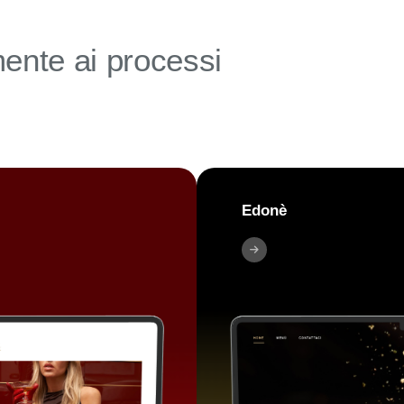
mente ai processi
Edonè