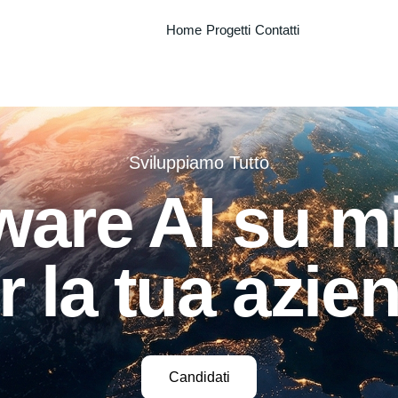
Home
Progetti
Contatti
Sviluppiamo Tutto
ware AI su m
r la tua azie
Candidati